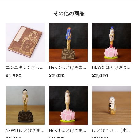
その他の商品
ニシユキテンオリジ
New!! ほとけさまボ
NEW!! ほとけさま
ナル御朱印帳 ( 帝釈
ールペン - 不動明王
ボールペン - 日光菩
¥1,980
¥2,420
¥2,420
天 - 茶色 )
-
薩 -
NEW!! ほとけさま
New!! ほとけさまボ
ほとけこけし（小）
ボールペン - 矜羯羅
ールペン - 阿弥陀如
地蔵菩薩