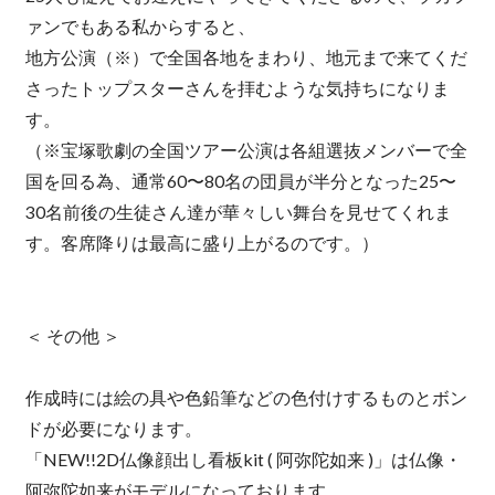
ァンでもある私からすると、
地方公演（※）で全国各地をまわり、地元まで来てくだ
さったトップスターさんを拝むような気持ちになりま
す。
（※宝塚歌劇の全国ツアー公演は各組選抜メンバーで全
国を回る為、通常60〜80名の団員が半分となった25〜
30名前後の生徒さん達が華々しい舞台を見せてくれま
す。客席降りは最高に盛り上がるのです。）
＜ その他 ＞
作成時には絵の具や色鉛筆などの色付けするものとボン
ドが必要になります。
「NEW!!2D仏像顔出し看板kit ( 阿弥陀如来 )」は仏像・
阿弥陀如来がモデルになっております。