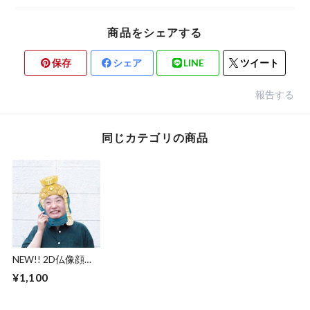
商品をシェアする
保存
シェア
LINE
ツイート
報告する
同じカテゴリの商品
NEW!! 2D仏像顔出
し看板kit ( 不動明王
¥1,100
)