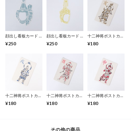
顔出し看板カード -
顔出し看板カード -
十二神将ポストカー
梵天
帝釈天
ド - 亥神
¥250
¥250
¥180
十二神将ポストカー
十二神将ポストカー
十二神将ポストカー
ド - 戌神
ド - 酉神
ド - 申神
¥180
¥180
¥180
その他の商品