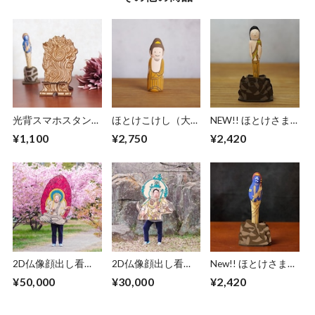
光背スマホスタンド
ほとけこけし（大）
NEW!! ほとけさま
- 火焔光 -
阿弥陀如来
ボールペン - 矜羯羅
¥1,100
¥2,750
¥2,420
-
2D仏像顔出し看
2D仏像顔出し看
New!! ほとけさまボ
板・大サイズ
板・中サイズ
ールペン - 不動明王
¥50,000
¥30,000
¥2,420
-