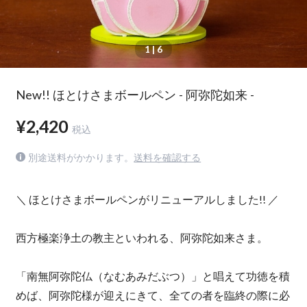
1
| 6
New!! ほとけさまボールペン - 阿弥陀如来 -
¥2,420
税込
別途送料がかかります。
送料を確認する
＼ ほとけさまボールペンがリニューアルしました!! ／
西方極楽浄土の教主といわれる、阿弥陀如来さま。
「南無阿弥陀仏（なむあみだぶつ）」と唱えて功徳を積
めば、阿弥陀様が迎えにきて、全ての者を臨終の際に必