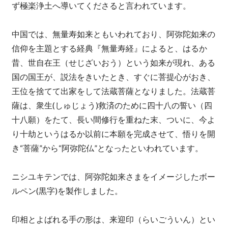
ず極楽浄土へ導いてくださると言われています。
中国では、無量寿如来ともいわれており、阿弥陀如来の
信仰を主題とする経典『無量寿経』によると、はるか
昔、世自在王（せじざいおう）という如来が現れ、ある
国の国王が、説法をきいたとき、すぐに菩提心がおき、
王位を捨てて出家をして法蔵菩薩となりました。法蔵菩
薩は、衆生(しゅじょう)救済のために四十八の誓い（四
十八願）をたて、長い間修行を重ねた末、ついに、今よ
り十劫というはるか以前に本願を完成させて、悟りを開
き“菩薩”から“阿弥陀仏”となったといわれています。
ニシユキテンでは、阿弥陀如来さまをイメージしたボー
ルペン(黒字)を製作しました。
印相とよばれる手の形は、来迎印（らいごういん）とい