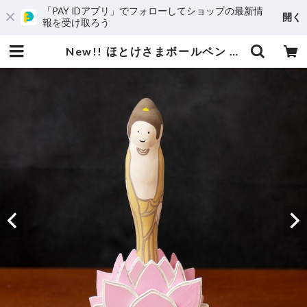
「PAY IDアプリ」でフォローしてショップの最新情
開く
報を受け取ろう
New!! ほとけさまボールペン - 阿弥陀如来 - | ニシユキテンネットショップ