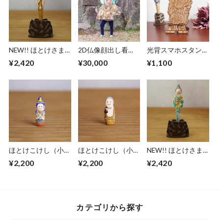
NEW!! ほとけさま
2D仏像顔出し看
光背スマホスタンド
ボールペン - 矜羯羅
板・中サイズ
- 火焔光 -
¥2,420
¥30,000
¥1,100
-
ほとけこけし（小）
ほとけこけし（小）
NEW!! ほとけさま
勢至観音菩薩
地蔵菩薩
ボールペン - 帝釈天
¥2,200
¥2,200
¥2,420
-
カテゴリから探す