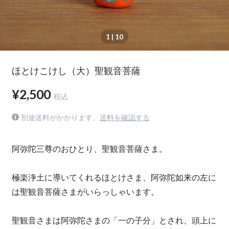
1
| 10
ほとけこけし（大）聖観音菩薩
¥2,500
税込
別途送料がかかります。
送料を確認する
阿弥陀三尊のおひとり、聖観音菩薩さま。
極楽浄土に導いてくれるほとけさま、阿弥陀如来の左に
は聖観音菩薩さまがいらっしゃいます。
聖観音さまは阿弥陀さまの「一の子分」とされ、頭上に