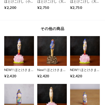
ほとけこけし（小）
ほとけこけし（大）
ほとけこけし（大）
地蔵菩薩
勢至観音菩薩
地蔵菩薩
¥2,200
¥2,750
¥2,750
その他の商品
NEW!! ほとけさま
New!! ほとけさまボ
NEW!! ほとけさま
ボールペン - 日光菩
ールペン - 不動明王
ボールペン - 月光菩
¥2,420
¥2,420
¥2,420
薩 -
-
薩 -