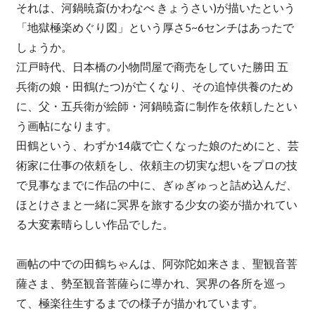
それは、河鍋暁斎(かわなべ きょうさい)が描いたという
「地獄極楽めぐり図」という厚さ5~6センチはあったで
しょうか。
江戸時代、日本橋の小物問屋で商売をしていた勝田 五
兵衛の娘・田鶴(たつ)が亡くなり、その追悼供養のため
に、父・五兵衛が絵師・河鍋暁斎に制作を依頼したとい
う画帖になります。
田鶴という、わずか14歳で亡くなった娘のためにと、芸
術家に仕事の依頼をし、依頼主の切実な想いをプロの技
で見事なまでに作品の中に、ぎゅぎゅっと詰め込んだ、
ほとけさまと一緒に冥界を旅する少女の姿が描かれてい
る大変素晴らしい作品でした。
画帖の中での田鶴ちゃんは、阿弥陀如来さま、聖観音菩
薩さま、勢至観音菩薩らに導かれ、冥界の各所を巡っ
て、極楽往生するまでの様子が描かれています。