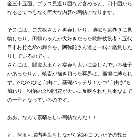
全三十五面、プラス見返り図など含めると、四十図から
なるとてつもなく巨大な内容の画帖になります。
そこには、ご先祖さまと再会したり、地獄を遠巻きに見
物したり、田鶴ちゃんが大好きだった歌舞伎役者・五代
目市村竹之丞の舞台を、阿弥陀さん達と一緒に鑑賞した
りしているのです。
さらには、閻魔大王らと宴会を大いに楽しんでいる様子
があったりと、暁斎が描き切った冥界は、画壇に縛られ
ず、のびのびと自由に、基礎バッチリ！かつ”自由さ”も
加わり、明治の文明開花が大いに反映された見事なまで
の一冊となっているのです。
ああ、なんて素晴らしい画帖なんだ！！
と、何度も脳内再生をしながら家路についたその数日