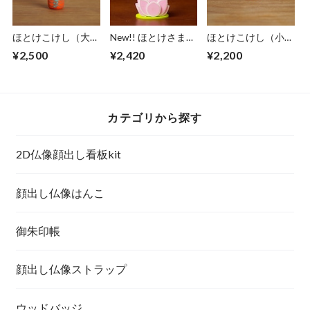
ほとけこけし（大）
New!! ほとけさまボ
ほとけこけし（小）
聖観音菩薩
ールペン - 阿弥陀如
聖観音菩薩
¥2,500
¥2,420
¥2,200
来 -
カテゴリから探す
2D仏像顔出し看板kit
顔出し仏像はんこ
御朱印帳
顔出し仏像ストラップ
ウッドバッジ